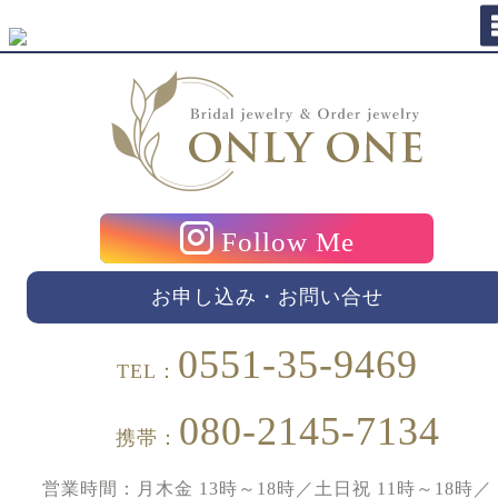
Follow Me
お申し込み・お問い合せ
0551-35-9469
TEL：
080-2145-7134
携帯：
営業時間：月木金 13時～18時／土日祝 11時～18時／