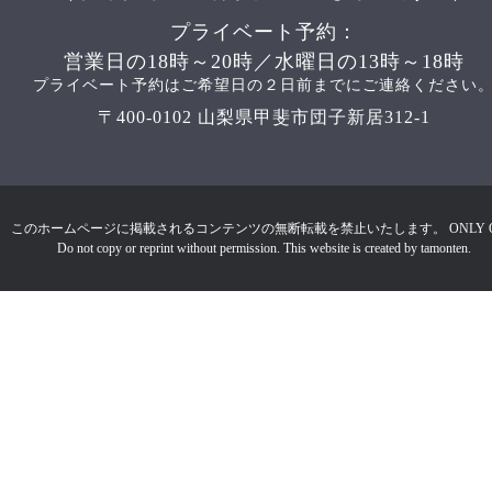
プライベート予約：
営業日の18時～20時／水曜日の13時～18時
プライベート予約はご希望日の２日前までにご連絡ください
〒400-0102 山梨県甲斐市団子新居312-1
このホームページに掲載されるコンテンツの無断転載を禁止いたします。 ONLY 
Do not copy or reprint without permission. This website is created by tamonten.