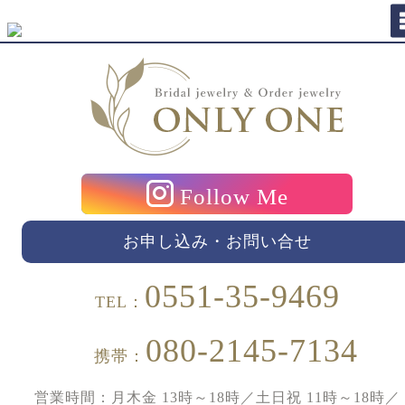
Follow Me
お申し込み・お問い合せ
0551-35-9469
TEL：
080-2145-7134
携帯：
営業時間：月木金 13時～18時／土日祝 11時～18時／