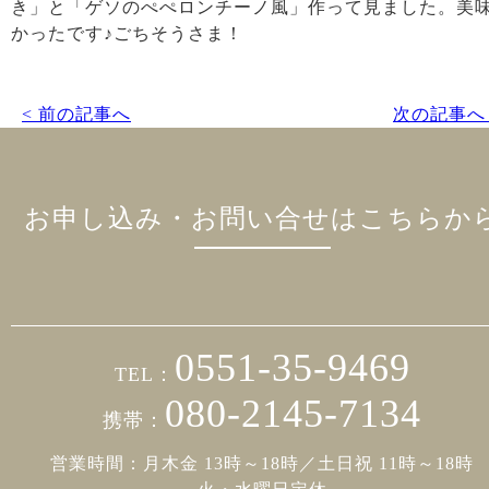
き」と「ゲソのぺぺロンチーノ風」作って見ました。美
かったです♪ごちそうさま！
< 前の記事へ
次の記事へ 
お申し込み・お問い合せはこちらか
0551-35-9469
TEL：
080-2145-7134
携帯：
営業時間：月木金 13時～18時／土日祝 11時～18時