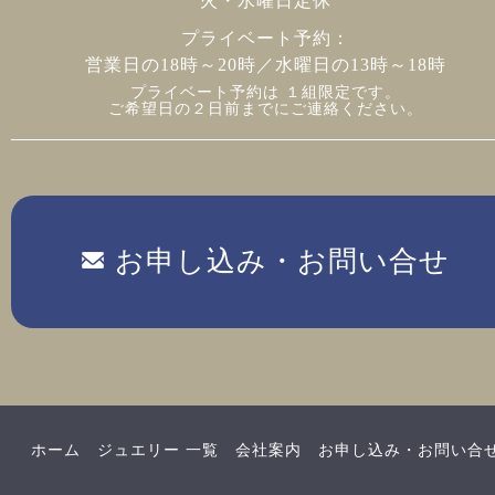
火・水曜日定休
プライベート予約：
営業日の18時～20時／水曜日の13時～18時
プライベート予約は １組限定です。
ご希望日の２日前までにご連絡ください。
お申し込み・お問い合せ
ホーム
ジュエリー 一覧
会社案内
お申し込み・お問い合