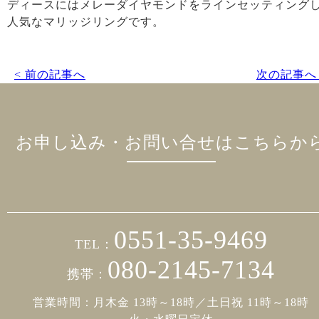
ディースにはメレーダイヤモンドをラインセッティング
人気なマリッジリングです。
< 前の記事へ
次の記事へ 
お申し込み・お問い合せはこちらか
0551-35-9469
TEL：
080-2145-7134
携帯：
営業時間：月木金 13時～18時／土日祝 11時～18時