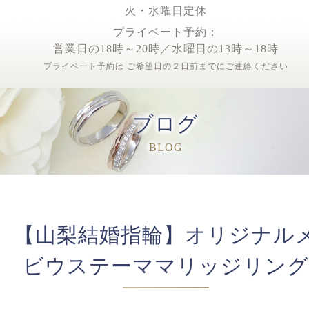
火・水曜日定休
プライベート予約：
営業日の18時～20時／水曜日の13時～18時
プライベート予約は ご希望日の２日前までにご連絡ください
ブログ
BLOG
【山梨結婚指輪】オリジナル
ビウステーママリッジリング