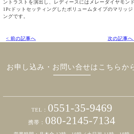
ントラストを演出し、レディースにはメレーダイヤモン
1Pcドットセッティングしたボリュームタイプのマリッジ
ングです。
< 前の記事へ
次の記事へ 
お申し込み・お問い合せはこちらか
0551-35-9469
TEL：
080-2145-7134
携帯：