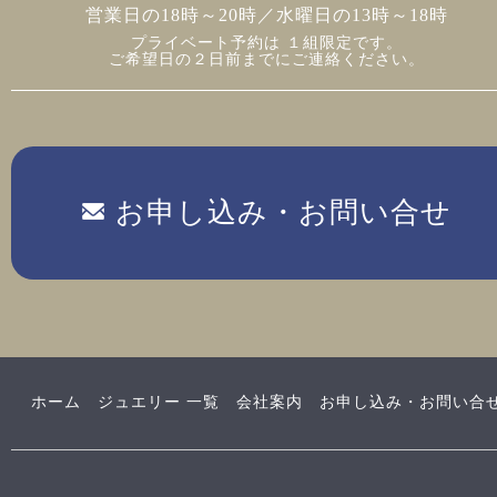
営業日の18時～20時／水曜日の13時～18時
プライベート予約は １組限定です。
ご希望日の２日前までにご連絡ください。
お申し込み・お問い合せ
ホーム
ジュエリー 一覧
会社案内
お申し込み・お問い合